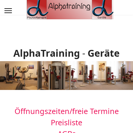
AlphaTraining
-
Geräte
Öffnungszeiten/freie Termine
Preisliste